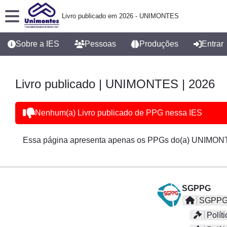
Livro publicado em 2026 - UNIMONTES
Sobre a IES
Pessoas
Produções
Entrar
Livro publicado | UNIMONTES | 2026
Nenhum(a) Livro publicado de PPG nessa IES
Essa página apresenta apenas os PPGs do(a) UNIMONT
SGPPG
SGPPG 
Políti