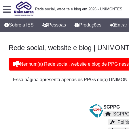
Rede social, website e blog em 2026 - UNIMONTES
Sobre a IES
Pessoas
Produções
Entrar
Rede social, website e blog | UNIMON
Nenhum(a) Rede social, website e blog de PPG ness
Essa página apresenta apenas os PPGs do(a) UNIMONT
SGPPG
SGPPG 
Políti